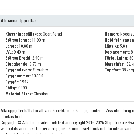
Allmänna Uppgifter
Klassningssällskap:
Ocertifierad
Hemort:
Nogersu
Största längd:
11.90 m
Höjd från vatten
Längd:
10.80 m
Lättvikt:
5,8 t
LVL:
9.40 m
Deplacement:
8,
Största Bredd:
2.90 m
Förbrukning:
80 
Djupgående:
0.70 m
Marschfart:
32 k
Byggnadsvarv:
Storebro
Toppfart:
38 kno
Byggnummer:
90-110
Byggår:
1992
Båttyp:
CB90
Material Skrov:
Glasfiber
Alla uppgifter hålls för att vara korrekta men kan ej garanteras.Viss utrustning
plockas bort.
Copyright © Alla bilder, video och text är copyright 2016-2026 Shipsforsale Sw
webbplats är endast för personligt, icke-kommersiellt bruk och får inte använda