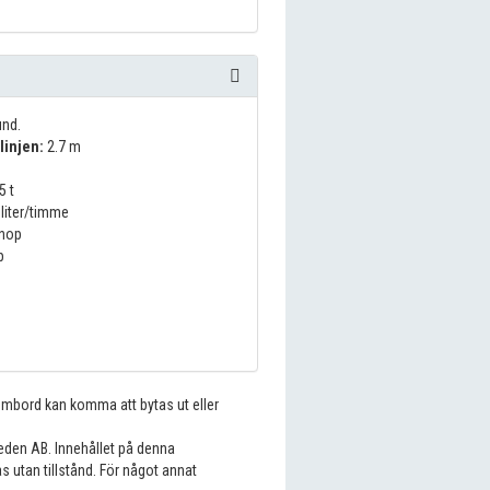
nd.
linjen:
2.7 m
5 t
liter/timme
nop
p
 ombord kan komma att bytas ut eller
eden AB. Innehållet på denna
s utan tillstånd. För något annat