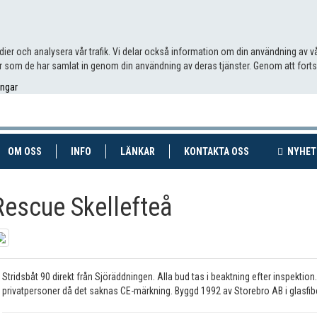
edier och analysera vår trafik. Vi delar också information om din användning av
 som de har samlat in genom din användning av deras tjänster. Genom att fort
ingar
RENT)
(CURRENT)
OM OSS
INFO
LÄNKAR
KONTAKTA OSS
NYHET
Rescue Skellefteå
Stridsbåt 90 direkt från Sjöräddningen. Alla bud tas i beaktning efter inspektion. 
privatpersoner då det saknas CE-märkning. Byggd 1992 av Storebro AB i glasfiber