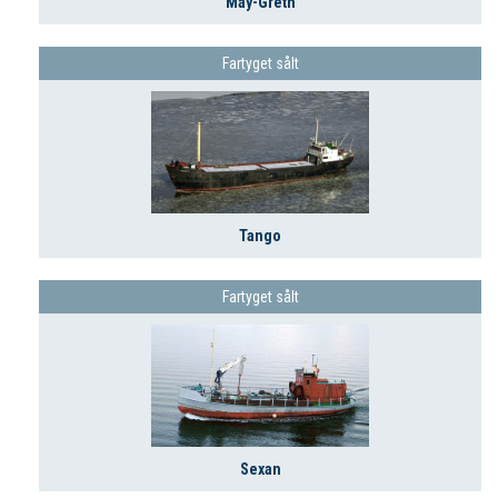
May-Greth
Fartyget sålt
Tango
Fartyget sålt
Sexan