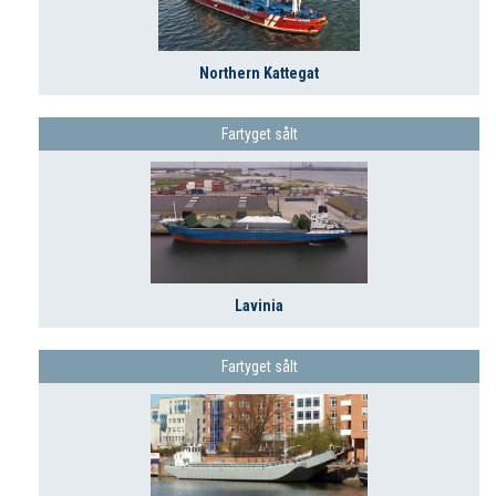
Northern Kattegat
Fartyget sålt
Lavinia
Fartyget sålt