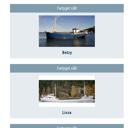
Fartyget sålt
Betzy
Fartyget sålt
Lissa