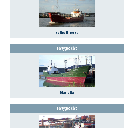
Baltic Breeze
Fartyget sålt
Marietta
Fartyget sålt