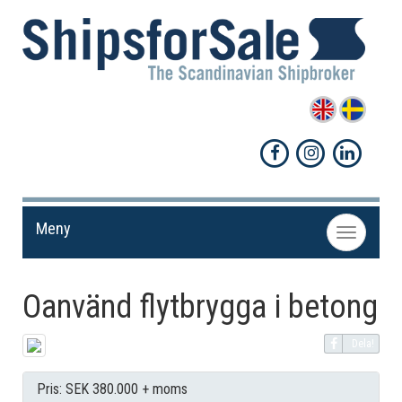
Meny
Toggle
navigation
Oanvänd flytbrygga i betong
Dela!
Pris: SEK 380.000 + moms