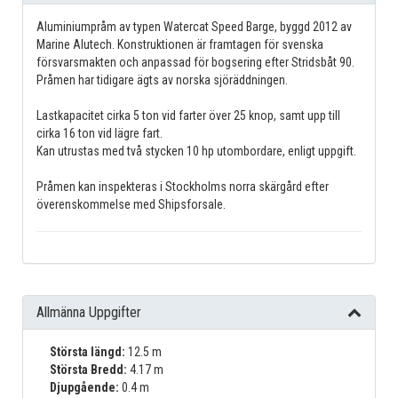
Aluminiumpråm av typen Watercat Speed Barge, byggd 2012 av
Marine Alutech. Konstruktionen är framtagen för svenska
försvarsmakten och anpassad för bogsering efter Stridsbåt 90.
Pråmen har tidigare ägts av norska sjöräddningen.
Lastkapacitet cirka 5 ton vid farter över 25 knop, samt upp till
cirka 16 ton vid lägre fart.
Kan utrustas med två stycken 10 hp utombordare, enligt uppgift.
Pråmen kan inspekteras i Stockholms norra skärgård efter
överenskommelse med Shipsforsale.
Allmänna Uppgifter
Största längd:
12.5 m
Största Bredd:
4.17 m
Djupgående:
0.4 m