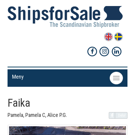
Meny
Toggle
navigation
Faika
Pamela, Pamela C, Alice P.G.
Dela!