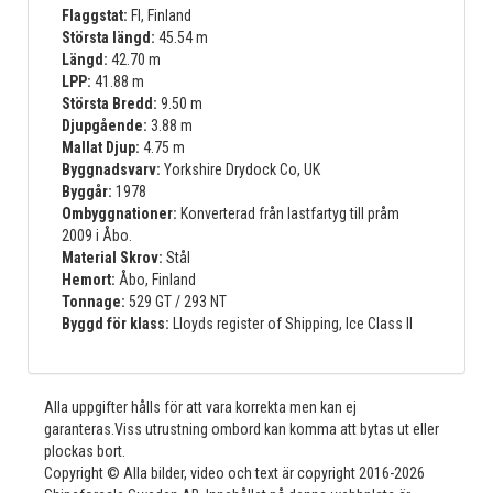
Flaggstat:
FI, Finland
Största längd:
45.54 m
Längd:
42.70 m
LPP:
41.88 m
Största Bredd:
9.50 m
Djupgående:
3.88 m
Mallat Djup:
4.75 m
Byggnadsvarv:
Yorkshire Drydock Co, UK
Byggår:
1978
Ombyggnationer:
Konverterad från lastfartyg till pråm
2009 i Åbo.
Material Skrov:
Stål
Hemort:
Åbo, Finland
Tonnage:
529 GT / 293 NT
Byggd för klass:
Lloyds register of Shipping, Ice Class II
Alla uppgifter hålls för att vara korrekta men kan ej
garanteras.Viss utrustning ombord kan komma att bytas ut eller
plockas bort.
Copyright © Alla bilder, video och text är copyright 2016-2026