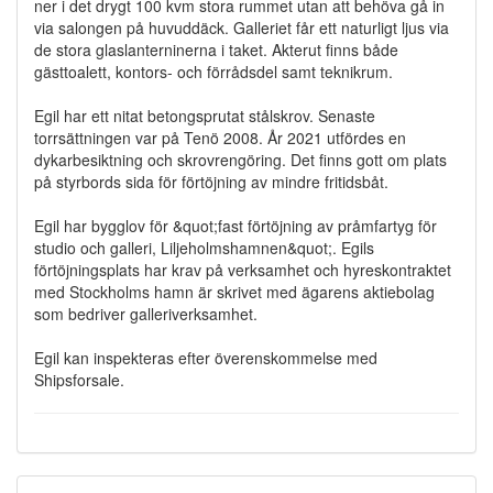
ner i det drygt 100 kvm stora rummet utan att behöva gå in
via salongen på huvuddäck. Galleriet får ett naturligt ljus via
de stora glaslanterninerna i taket. Akterut finns både
gästtoalett, kontors- och förrådsdel samt teknikrum.
Egil har ett nitat betongsprutat stålskrov. Senaste
torrsättningen var på Tenö 2008. År 2021 utfördes en
dykarbesiktning och skrovrengöring. Det finns gott om plats
på styrbords sida för förtöjning av mindre fritidsbåt.
Egil har bygglov för &quot;fast förtöjning av pråmfartyg för
studio och galleri, Liljeholmshamnen&quot;. Egils
förtöjningsplats har krav på verksamhet och hyreskontraktet
med Stockholms hamn är skrivet med ägarens aktiebolag
som bedriver galleriverksamhet.
Egil kan inspekteras efter överenskommelse med
Shipsforsale.