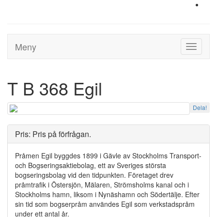
Meny
Toggle
navigati
T B 368 Egil
Dela!
Pris: Pris på förfrågan.
Pråmen Egil byggdes 1899 i Gävle av Stockholms Transport-
och Bogseringsaktiebolag, ett av Sveriges största
bogseringsbolag vid den tidpunkten. Företaget drev
pråmtrafik i Östersjön, Mälaren, Strömsholms kanal och i
Stockholms hamn, liksom i Nynäshamn och Södertälje. Efter
sin tid som bogserpråm användes Egil som verkstadspråm
under ett antal år.