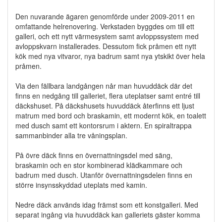
Den nuvarande ägaren genomförde under 2009-2011 en
omfattande helrenovering. Verkstaden byggdes om till ett
galleri, och ett nytt värmesystem samt avloppssystem med
avloppskvarn installerades. Dessutom fick pråmen ett nytt
kök med nya vitvaror, nya badrum samt nya ytskikt över hela
pråmen.
Via den fällbara landgången når man huvuddäck där det
finns en nedgång till galleriet, flera uteplatser samt entré till
däckshuset. På däckshusets huvuddäck återfinns ett ljust
matrum med bord och braskamin, ett modernt kök, en toalett
med dusch samt ett kontorsrum i aktern. En spiraltrappa
sammanbinder alla tre våningsplan.
På övre däck finns en övernattningsdel med säng,
braskamin och en stor kombinerad klädkammare och
badrum med dusch. Utanför övernattningsdelen finns en
större insynsskyddad uteplats med kamin.
Nedre däck används idag främst som ett konstgalleri. Med
separat ingång via huvuddäck kan galleriets gäster komma