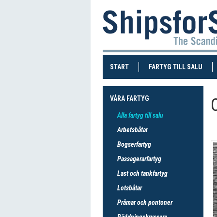
(CURRENT)
(CUR
START
FARTYG TILL SALU
VÅRA FARTYG
Alla fartyg till salu
Arbetsbåtar
Bogserfartyg
Passagerarfartyg
Last och tankfartyg
Lotsbåtar
Pråmar och pontoner
Räddningskryssare