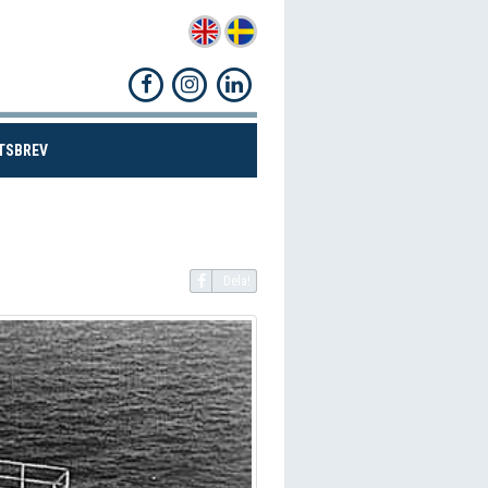
(CURRENT)
TSBREV
Dela!