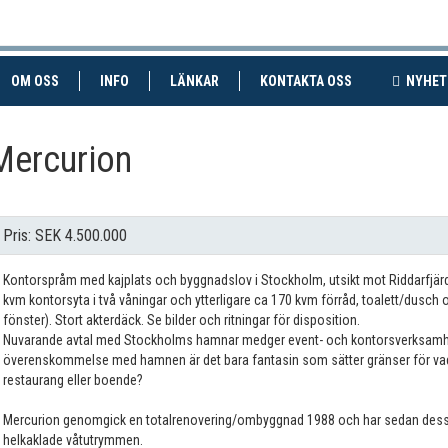
RENT)
(CURRENT)
OM OSS
INFO
LÄNKAR
KONTAKTA OSS
NYHET
Mercurion
Pris: SEK 4.500.000
Kontorspråm med kajplats och byggnadslov i Stockholm, utsikt mot Riddarfjä
kvm kontorsyta i två våningar och ytterligare ca 170 kvm förråd, toalett/dusch
fönster). Stort akterdäck. Se bilder och ritningar för disposition.
Nuvarande avtal med Stockholms hamnar medger event- och kontorsverksamhet.
överenskommelse med hamnen är det bara fantasin som sätter gränser för vad
restaurang eller boende?
Mercurion genomgick en totalrenovering/ombyggnad 1988 och har sedan dess un
helkaklade våtutrymmen.