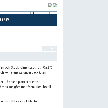
(CURRENT)
SBREV
Dela!
rden och Stockholms stadshus . Ca 270
 och konferensyta under däck (utan
 På annan plats eller eftter
 man kan göra med Mercurion, hotell,
derhållits väl och bla. fått