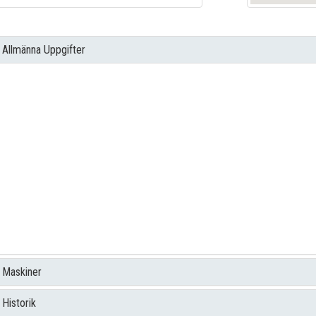
Allmänna Uppgifter
Klassningssällskap
:
Största längd
:
Största bredd
:
Mallat djup
:
Byggnadsvarv
:
Byggår
:
Båttyp
:
Ombyggnationer
:
Material skrov
:
Material överbyggnad
:
Hemort
:
Tonnage
:
Grt
/
Nrt
Maskiner
Historik