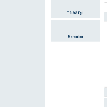
T B 368 Egil
Mercorion