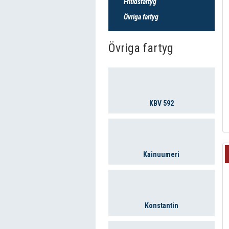
Fritidsfartyg
Övriga fartyg
Övriga fartyg
KBV 592
Kainuumeri
Konstantin