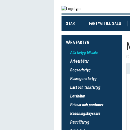
(CURRENT)
(CUR
START
FARTYG TILL SALU
VÅRA FARTYG
Alla fartyg till salu
Arbetsbåtar
Bogserfartyg
Passagerarfartyg
Last och tankfartyg
Lotsbåtar
Pråmar och pontoner
Räddningskryssare
Patrullfartyg