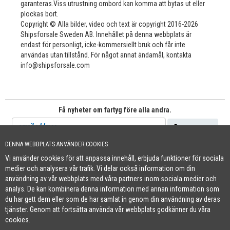
garanteras.Viss utrustning ombord kan komma att bytas ut eller
plockas bort.
Copyright © Alla bilder, video och text är copyright 2016-2026
Shipsforsale Sweden AB. Innehållet på denna webbplats är
endast för personligt, icke-kommersiellt bruk och får inte
användas utan tillstånd. För något annat ändamål, kontakta
info@shipsforsale.com
Få nyheter om fartyg före alla andra.
DENNA WEBBPLATS ANVÄNDER COOKIES
Vi använder cookies för att anpassa innehåll, erbjuda funktioner för sociala
Cookie Policy
medier och analysera vår trafik. Vi delar också information om din
+46 (0)8-641 96 71
|
INFO@SHIPSFORSALE.COM
|
WWW.SHIPSFORSALE.COM
användning av vår webbplats med våra partners inom sociala medier och
JOHAN@SHIPSFORSALE.COM
|
PATRIK@SHIPSFORSALE.COM
analys. De kan kombinera denna information med annan information som
du har gett dem eller som de har samlat in genom din användning av deras
tjänster. Genom att fortsätta använda vår webbplats godkänner du våra
cookies.