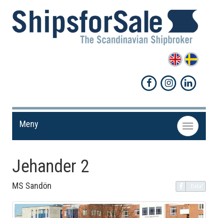
Meny
Toggle
navigation
Jehander 2
MS Sandön
Dela!