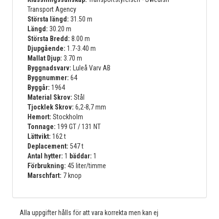
Transport Agency
Största längd:
31.50 m
Längd:
30.20 m
Största Bredd:
8.00 m
Djupgående:
1.7-3.40 m
Mallat Djup:
3.70 m
Byggnadsvarv:
Luleå Varv AB
Byggnummer:
64
Byggår:
1964
Material Skrov:
Stål
Tjocklek Skrov:
6,2-8,7 mm
Hemort:
Stockholm
Tonnage:
199 GT / 131 NT
Lättvikt:
162 t
Deplacement:
547 t
Antal hytter:
1
bäddar:
1
Förbrukning:
45 liter/timme
Marschfart:
7 knop
Alla uppgifter hålls för att vara korrekta men kan ej