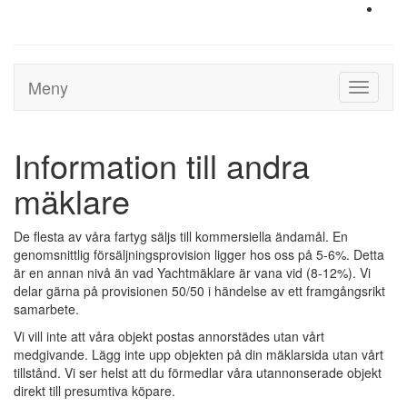
Meny
Toggle
navigati
Information till andra
mäklare
De flesta av våra fartyg säljs till kommersiella ändamål. En
genomsnittlig försäljningsprovision ligger hos oss på 5-6%. Detta
är en annan nivå än vad Yachtmäklare är vana vid (8-12%). Vi
delar gärna på provisionen 50/50 i händelse av ett framgångsrikt
samarbete.
Vi vill inte att våra objekt postas annorstädes utan vårt
medgivande. Lägg inte upp objekten på din mäklarsida utan vårt
tillstånd. Vi ser helst att du förmedlar våra utannonserade objekt
direkt till presumtiva köpare.