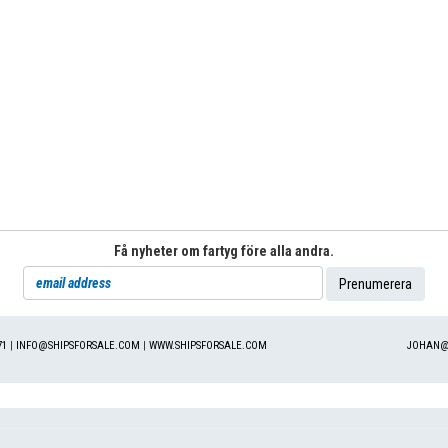
Få nyheter om fartyg före alla andra.
71
|
INFO@SHIPSFORSALE.COM
|
WWW.SHIPSFORSALE.COM
JOHAN@