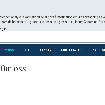
edier och analysera vår trafik. Vi delar också information om din användning av
 som de har samlat in genom din användning av deras tjänster. Genom att fort
ingar
RENT)
(CURRENT)
OM OSS
INFO
LÄNKAR
KONTAKTA OSS
NYHETS
Om oss