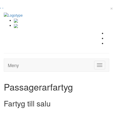
×
‹
›
Meny
Toggle
navigati
Passagerarfartyg
Fartyg till salu