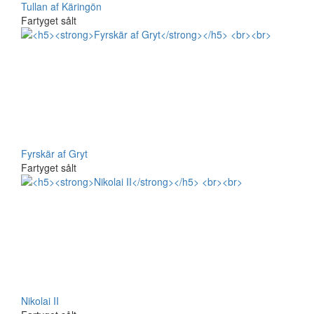
Tullan af Käringön
Fartyget sålt
Fyrskär af Gryt
Fartyget sålt
Nikolai II