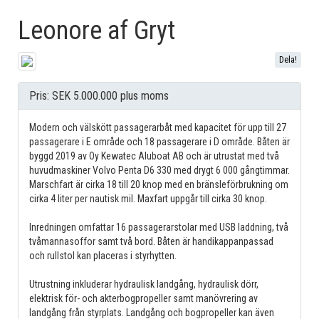
Leonore af Gryt
Dela!
Pris: SEK 5.000.000 plus moms
Modern och välskött passagerarbåt med kapacitet för upp till 27
passagerare i E område och 18 passagerare i D område. Båten är
byggd 2019 av Oy Kewatec Aluboat AB och är utrustat med två
huvudmaskiner Volvo Penta D6 330 med drygt 6 000 gångtimmar.
Marschfart är cirka 18 till 20 knop med en bränsleförbrukning om
cirka 4 liter per nautisk mil. Maxfart uppgår till cirka 30 knop.
Inredningen omfattar 16 passagerarstolar med USB laddning, två
tvåmannasoffor samt två bord. Båten är handikappanpassad
och rullstol kan placeras i styrhytten.
Utrustning inkluderar hydraulisk landgång, hydraulisk dörr,
elektrisk för- och akterbogpropeller samt manövrering av
landgång från styrplats. Landgång och bogpropeller kan även