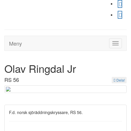
Meny
Toggle
navigati
Olav Ringdal Jr
RS 56
Dela!
F.d. norsk sjöräddningskryssare, RS 56.